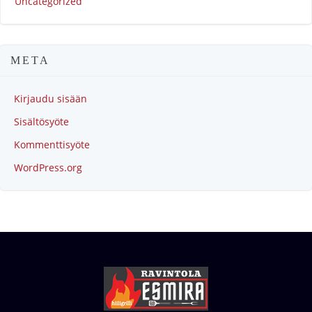
Uncategorized
META
Kirjaudu sisään
Sisältösyöte
Kommenttisyöte
WordPress.org