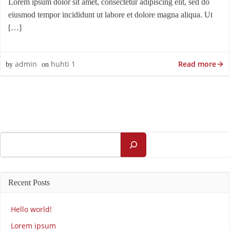
Lorem ipsum dolor sit amet, consectetur adipiscing elit, sed do
eiusmod tempor incididunt ut labore et dolore magna aliqua. Ut
[…]
Read more
admin
huhti 1
by
on
Etsi
Recent Posts
Hello world!
Lorem ipsum